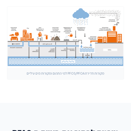
מקורות חדירת PFOS/PFOA למי התהום ומקורות מים עיליים