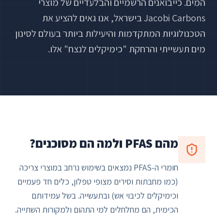
המים. כייבואנים הרשמיים והבלעדיים של מוצרי
Jacobi Carbons בישראל, אנו גאים להציע את
הטכנולוגיות המתקדמות והיעילות ביותר בעולם לסינון
מים תעשייתי והרחקת "כימיקלים לנצח" אלו.
מהם PFAS ולמה הם מסוכנים?
חומרי ה-PFAS נמצאים בשימוש נרחב במוצרי צריכה
(כמו מחבתות וסירים מצופי טפלון, כלים חד פעמיים
וכימיקלים לכיבוי אש) ובתעשייה. בשל עמידותם
הכימית, הם מחלחלים למי התהום ולמקורות השתייה.